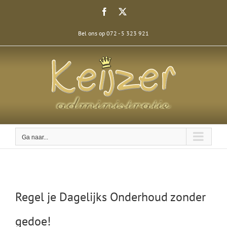
Ga
Facebook
X
naar
inhoud
Bel ons op 072 - 5 323 921
Ga naar...
Regel je Dagelijks Onderhoud zonder
gedoe!