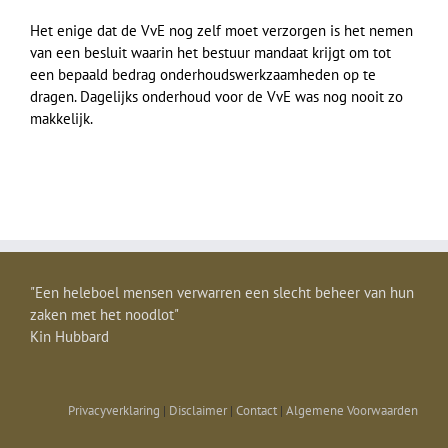
Het enige dat de VvE nog zelf moet verzorgen is het nemen
van een besluit waarin het bestuur mandaat krijgt om tot
een bepaald bedrag onderhoudswerkzaamheden op te
dragen. Dagelijks onderhoud voor de VvE was nog nooit zo
makkelijk.
"Een heleboel mensen verwarren een slecht beheer van hun
zaken met het noodlot"
Kin Hubbard
Privacyverklaring
|
Disclaimer
|
Contact
|
Algemene Voorwaarden