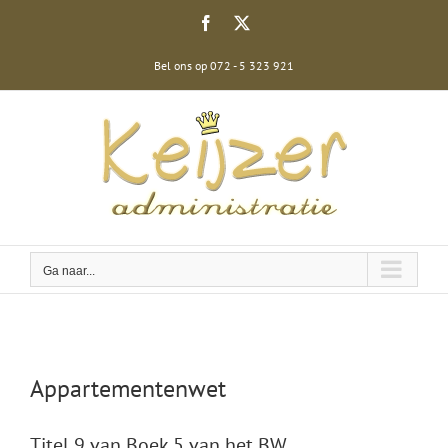
Ga
Facebook
X
naar
inhoud
Bel ons op 072 - 5 323 921
Ga naar...
Appartementenwet
Titel 9 van Boek 5 van het BW