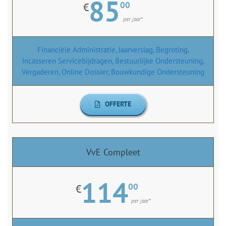
85
00
€
per jaar*
Financiële Administratie, Jaarverslag, Begroting,
Incasseren Servicebijdragen, Bestuurlijke Ondersteuning,
Vergaderen, Online Dossier, Bouwkundige Ondersteuning
OFFERTE
VvE Compleet
114
00
€
per jaar*