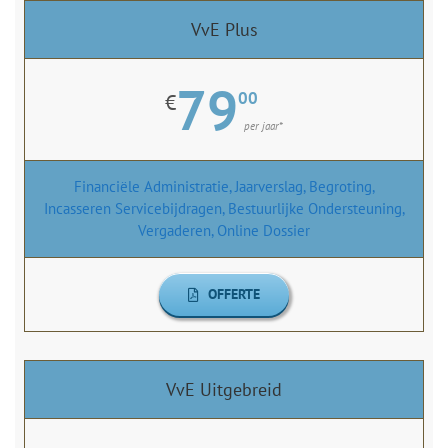
VvE Plus
79
00
€
per jaar*
Financiële Administratie, Jaarverslag, Begroting,
Incasseren Servicebijdragen, Bestuurlijke Ondersteuning,
Vergaderen, Online Dossier
OFFERTE
VvE Uitgebreid