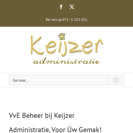
Ga
Facebook
X
naar
inhoud
Bel ons op 072 - 5 323 921
Ga naar...
VvE Beheer bij Keijzer
Administratie, Voor Úw Gemak!