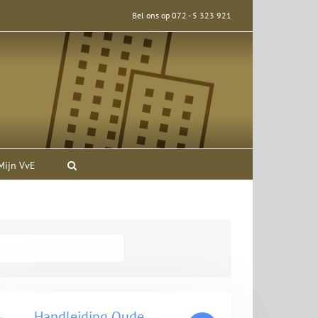
Bel ons op 072 - 5 323 921
Mijn VvE
Handleiding Oude