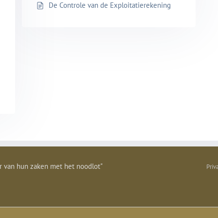
De Controle van de Exploitatierekening
r van hun zaken met het noodlot"
Priv