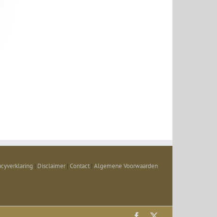
acyverklaring
|
Disclaimer
|
Contact
|
Algemene Voorwaarden
Facebook
X