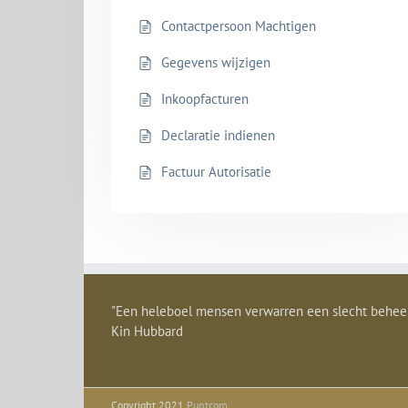
Contactpersoon Machtigen
Gegevens wijzigen
Inkoopfacturen
Declaratie indienen
Factuur Autorisatie
"Een heleboel mensen verwarren een slecht behee
Kin Hubbard
Copyright 2021
Puntcom