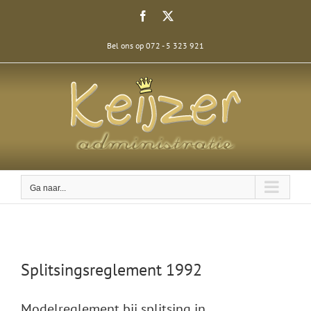
Ga
Facebook
X
naar
inhoud
Bel ons op 072 - 5 323 921
Ga naar...
Splitsingsreglement 1992
Modelreglement bij splitsing in