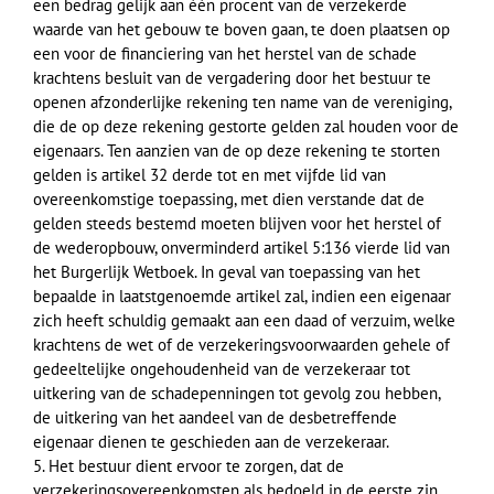
een bedrag gelijk aan één procent van de verzekerde
waarde van het gebouw te boven gaan, te doen plaatsen op
een voor de financiering van het herstel van de schade
krachtens besluit van de vergadering door het bestuur te
openen afzonderlijke rekening ten name van de vereniging,
die de op deze rekening gestorte gelden zal houden voor de
eigenaars. Ten aanzien van de op deze rekening te storten
gelden is artikel 32 derde tot en met vijfde lid van
overeenkomstige toepassing, met dien verstande dat de
gelden steeds bestemd moeten blijven voor het herstel of
de wederopbouw, onverminderd artikel 5:136 vierde lid van
het Burgerlijk Wetboek. In geval van toepassing van het
bepaalde in laatstgenoemde artikel zal, indien een eigenaar
zich heeft schuldig gemaakt aan een daad of verzuim, welke
krachtens de wet of de verzekeringsvoorwaarden gehele of
gedeeltelijke ongehoudenheid van de verzekeraar tot
uitkering van de schadepenningen tot gevolg zou hebben,
de uitkering van het aandeel van de desbetreffende
eigenaar dienen te geschieden aan de verzekeraar.
5. Het bestuur dient ervoor te zorgen, dat de
verzekeringsovereenkomsten als bedoeld in de eerste zin