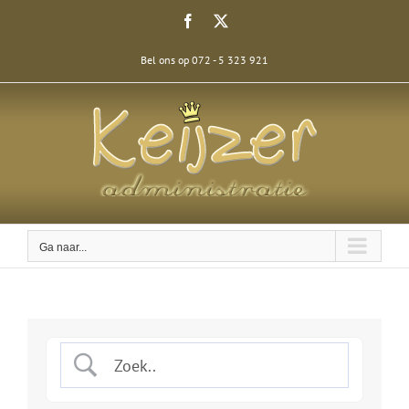
Ga
Facebook
X
naar
inhoud
Bel ons op 072 - 5 323 921
Ga naar...