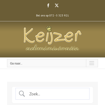
Ga
Facebook
X
naar
inhoud
Bel ons op 072 - 5 323 921
Ga naar...