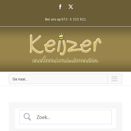
Ga
Facebook
X
naar
inhoud
Bel ons op 072 - 5 323 921
Ga naar...