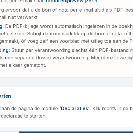
rect per e-mail naar
facturen@vvewijzer.nl
.
g ervoor dat u de bon of nota per e-mail altijd als PDF-be
il niet verwerkt.
g:
De PDF-bijlage wordt automatisch ingelezen in de boekh
niet gelezen. Schrijf daarom duidelijk op de bon of nota zé
gemaakt, óf voeg zelf een voorblad met uitleg toe aan de 
ing:
Stuur per verantwoording slechts één PDF-bestand m
 als een separate (losse) verantwoording. Meerdere losse bij
met elkaar gematcht.
arten
eraan de pagina de module
‘Declaraties’
. Klik rechts in de
eclaratie te starten.