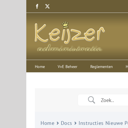
Ga
Facebook
X
naar
inhoud
Home
VvE Beheer
Reglementen
H
Home
Docs
Instructies Nieuwe P