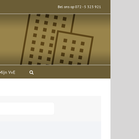
Bel ons op 072 - 5 323 921
Mijn VvE