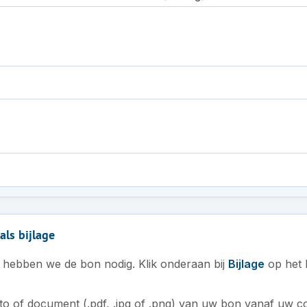
ls bijlage
, hebben we de bon nodig. Klik onderaan bij
Bijlage
op het 
o of document (.pdf, .jpg of .png) van uw bon vanaf uw c