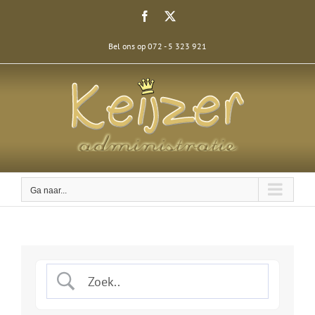
Ga
Facebook
X
naar
inhoud
Bel ons op 072 - 5 323 921
Ga naar...