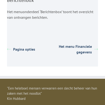
Berichtenbox
Het menuonderdeel ‘Berichtenbox’ toont het overzicht
van ontvangen berichten.
Het menu Financiele
Pagina opties
gegevens
"Een heleboel mensen verwarren een slecht beheer van hun
zaken met het noodlot"
Kin Hubbard