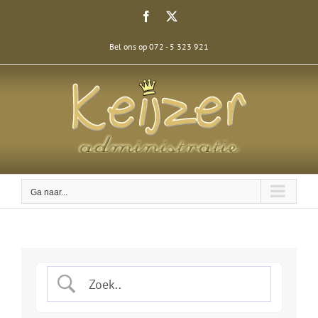
Ga
Facebook
X
naar
inhoud
Bel ons op 072 - 5 323 921
Ga naar...