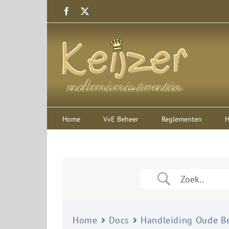
Ga
Facebook
X
naar
inhoud
Home
VvE Beheer
Reglementen
H
Home
Docs
Handleiding Oude Be