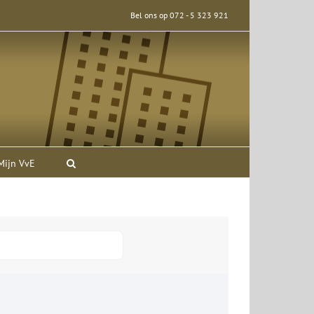
Bel ons op 072 - 5 323 921
Mijn VvE